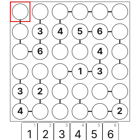
3
4
5
6
6
4
1
3
3
2
4
2
1
2
3
4
5
6
1
2
3
4
5
6