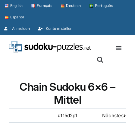
Skip
English
Français
Deutsch
Português
to
Español
content
Anmelden
Konto erstellen
Chain Sudoku 6×6 –
Mittel
#t15d2p1
Nächstes