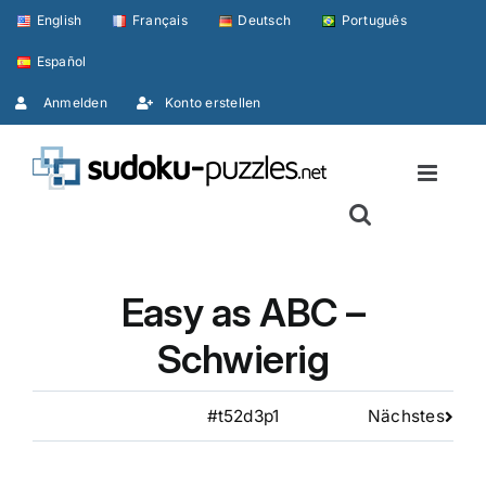
Skip
English
Français
Deutsch
Português
to
Español
content
Anmelden
Konto erstellen
Easy as ABC –
Schwierig
#t52d3p1
Nächstes