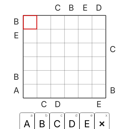
C
B
E
D
B
E
C
B
A
B
C
D
E
a
b
c
d
e
x
A
B
C
D
E