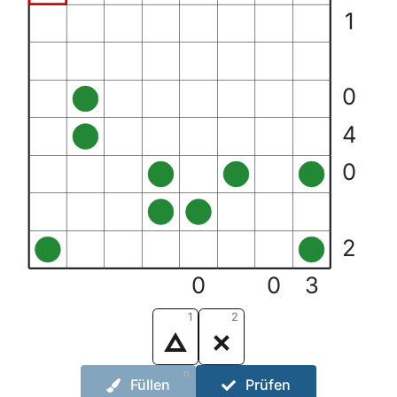
1
0
4
0
2
0
0
3
1
2
n
Füllen
Prüfen