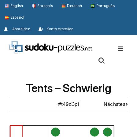
Skip
English
Français
Deutsch
Português
to
Español
content
Anmelden
Konto erstellen
Tents – Schwierig
#t49d3p1
Nächstes