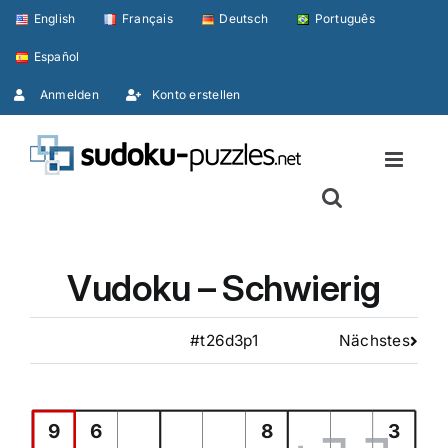
Skip
English
Français
Deutsch
Português
to
Español
content
Anmelden
Konto erstellen
Vudoku – Schwierig
#t26d3p1
Nächstes
9
6
8
3