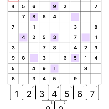
4
5
6
9
2
7
7
8
6
4
7
1
3
8
4
2
5
3
7
1
3
7
8
4
2
9
9
8
3
6
5
1
4
5
4
9
1
8
6
3
4
5
9
1
2
3
4
5
6
7
1
2
3
4
5
6
7
8
9