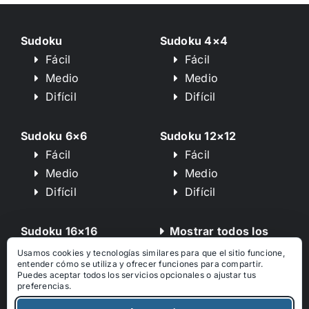
Sudoku
Sudoku 4×4
Fácil
Fácil
Medio
Medio
Difícil
Difícil
Sudoku 6×6
Sudoku 12×12
Fácil
Fácil
Medio
Medio
Difícil
Difícil
Sudoku 16×16
Mostrar todos los
Fácil
tipos de puzzle
Usamos cookies y tecnologías similares para que el sitio funcione,
entender cómo se utiliza y ofrecer funciones para compartir.
Medio
Puedes aceptar todos los servicios opcionales o ajustar tus
Difícil
preferencias.