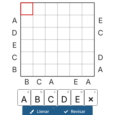
A
E
D
C
E
C
D
B
A
B
C
A
E
A
a
b
c
d
e
x
A
B
C
D
E
n
Llenar
Revisar