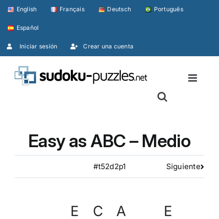
Skip
English
Français
Deutsch
Português
to
Español
content
Iniciar sesión
Crear una cuenta
Easy as ABC – Medio
#t52d2p1
Siguiente
E
C
A
E