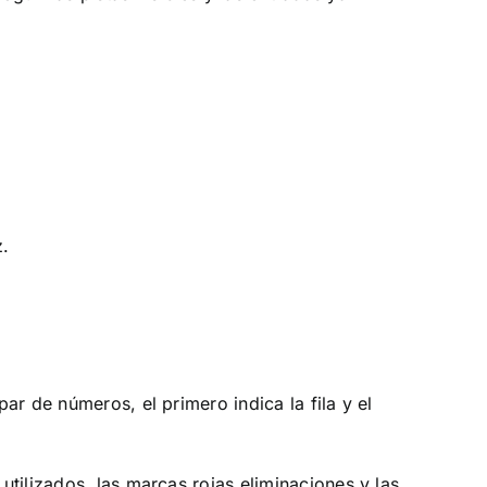
z.
r de números, el primero indica la fila y el
tilizados, las marcas rojas eliminaciones y las