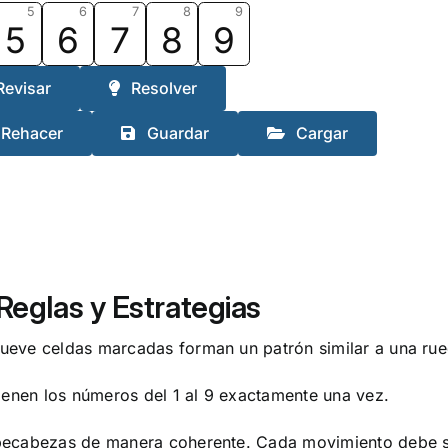
5
6
7
8
9
5
6
7
8
9
Revisar
Resolver
Rehacer
Guardar
Cargar
Reglas y Estrategias
ueve celdas marcadas forman un patrón similar a una rue
ienen los números del 1 al 9 exactamente una vez.
ecabezas de manera coherente. Cada movimiento debe segu