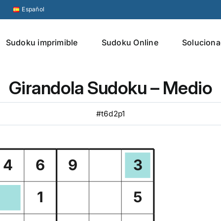
Español
Sudoku imprimible
Sudoku Online
Soluciona
Girandola Sudoku – Medio
#t6d2p1
4
6
9
3
1
5