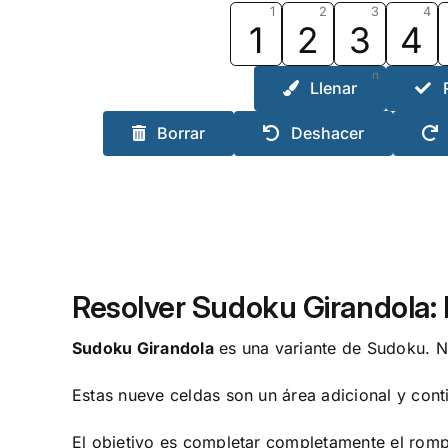
1
2
3
4
1
2
3
4
n
Llenar
Borrar
Deshacer
Resolver Sudoku Girandola: 
Sudoku Girandola
es una variante de Sudoku. N
Estas nueve celdas son un área adicional y cont
El objetivo es completar completamente el romp