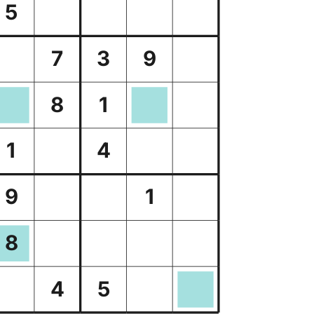
5
7
3
9
8
1
1
4
9
1
8
4
5