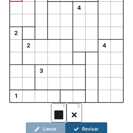
4
2
2
4
3
1
1
2
n
Llenar
Revisar