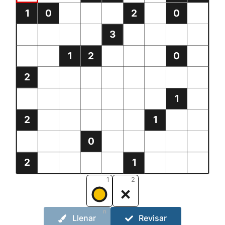
1
0
2
0
3
1
2
0
2
1
2
1
0
2
1
1
2
n
Llenar
Revisar