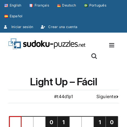
Skip
English
Français
Deutsch
Português
to
Español
content
Iniciar sesión
Crear una cuenta
Light Up – Fácil
#t44d1p1
Siguiente
0
1
1
0