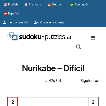
Skip
English
Français
Deutsch
Português
to
Español
content
Iniciar sesión
Crear una cuenta
Nurikabe – Difícil
#t47d3p1
Siguiente
2
2