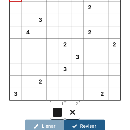
2
3
4
2
2
2
3
3
2
3
2
1
2
n
Llenar
Revisar