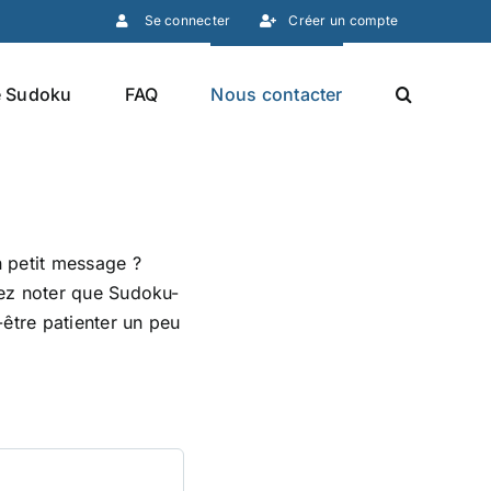
Se connecter
Créer un compte
e Sudoku
FAQ
Nous contacter
 petit message ?
lez noter que Sudoku-
-être patienter un peu