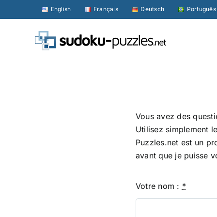
Skip
English
Français
Deutsch
Português
to
content
Vous avez des questi
Utilisez simplement l
Puzzles.net est un pr
avant que je puisse 
Votre nom :
*