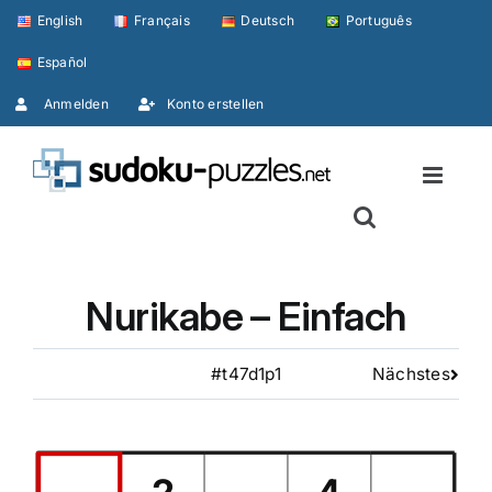
Skip
English
Français
Deutsch
Português
to
Español
content
Anmelden
Konto erstellen
Nurikabe – Einfach
#t47d1p1
Nächstes