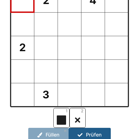
2
4
2
3
1
2
n
Füllen
Prüfen