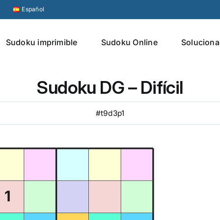
Español
Sudoku imprimible
Sudoku Online
Soluciona
Sudoku DG – Difícil
#t9d3p1
1