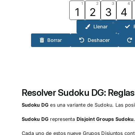
1
2
3
4
1
2
3
4
n
Llenar
Borrar
Deshacer
Resolver Sudoku DG: Reglas 
Sudoku DG
es una variante de Sudoku. Las posi
Sudoku DG
representa
Disjoint Groups Sudoku
Cada uno de estos nueve Grupos Disjuntos conti