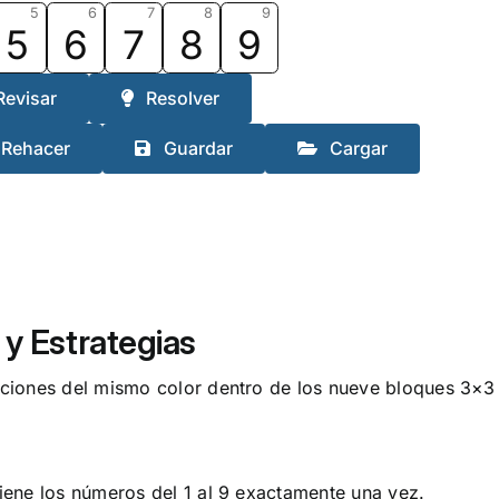
5
6
7
8
9
5
6
7
8
9
Revisar
Resolver
Rehacer
Guardar
Cargar
y Estrategias
ciones del mismo color dentro de los nueve bloques 3×3
.
ene los números del 1 al 9 exactamente una vez.