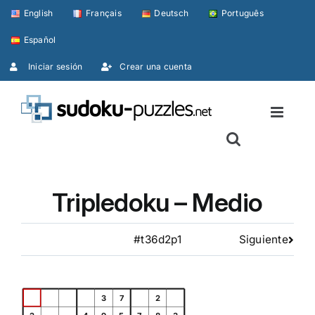
Skip
English
Français
Deutsch
Português
to
Español
content
Iniciar sesión
Crear una cuenta
Tripledoku – Medio
#t36d2p1
Siguiente
3
7
2