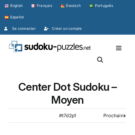
Skip
English
Français
Deutsch
Português
to
Español
content
Se connecter
Créer un compte
Center Dot Sudoku –
Moyen
#t7d2p1
Prochain