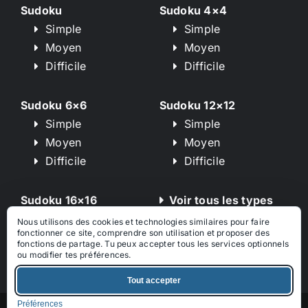
Sudoku
Sudoku 4×4
Simple
Simple
Moyen
Moyen
Difficile
Difficile
Sudoku 6×6
Sudoku 12×12
Simple
Simple
Moyen
Moyen
Difficile
Difficile
Sudoku 16×16
Voir tous les types
Simple
de puzzle
Nous utilisons des cookies et technologies similaires pour faire
fonctionner ce site, comprendre son utilisation et proposer des
Moyen
fonctions de partage. Tu peux accepter tous les services optionnels
Difficile
ou modifier tes préférences.
Tout accepter
Préférences