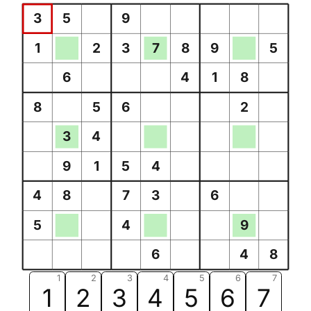
3
5
9
1
2
3
7
8
9
5
6
4
1
8
8
5
6
2
3
4
9
1
5
4
4
8
7
3
6
5
4
9
6
4
8
1
2
3
4
5
6
7
1
2
3
4
5
6
7