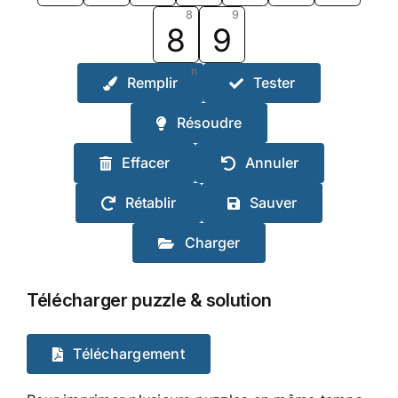
8
9
8
9
n
Remplir
Tester
Résoudre
Effacer
Annuler
Rétablir
Sauver
Charger
Télécharger puzzle & solution
Téléchargement