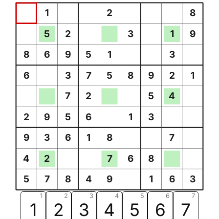
1
2
8
5
2
3
1
9
8
6
9
5
1
3
6
3
7
5
8
9
2
1
7
2
5
4
2
9
5
6
1
3
9
3
6
1
8
7
4
2
7
6
8
5
7
8
4
9
1
6
3
1
2
3
4
5
6
7
1
2
3
4
5
6
7