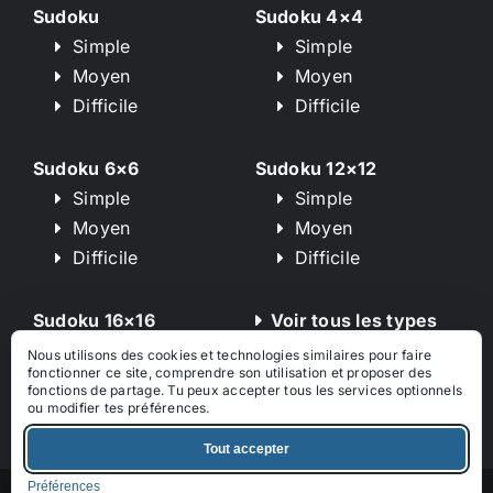
Sudoku
Sudoku 4×4
Simple
Simple
Moyen
Moyen
Difficile
Difficile
Sudoku 6×6
Sudoku 12×12
Simple
Simple
Moyen
Moyen
Difficile
Difficile
Sudoku 16×16
Voir tous les types
Simple
de puzzle
Nous utilisons des cookies et technologies similaires pour faire
fonctionner ce site, comprendre son utilisation et proposer des
Moyen
fonctions de partage. Tu peux accepter tous les services optionnels
Difficile
ou modifier tes préférences.
Tout accepter
Préférences