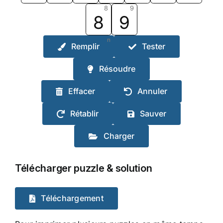
8
9
8
9
n
Remplir
Tester
Résoudre
Effacer
Annuler
Rétablir
Sauver
Charger
Télécharger puzzle & solution
Téléchargement