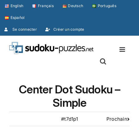
Skip
English
Français
Deutsch
Português
to
Español
content
Se connecter
Créer un compte
Center Dot Sudoku –
Simple
#t7d1p1
Prochain