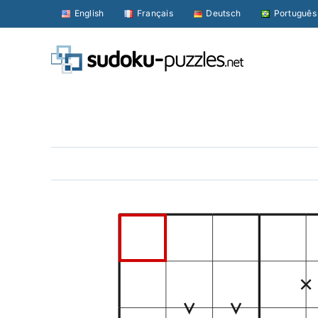
Skip
English
Français
Deutsch
Português
to
content