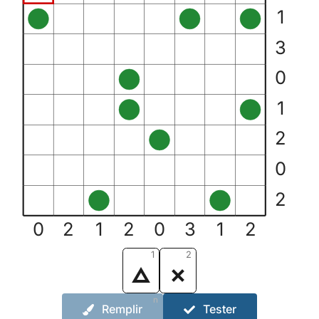
1
3
0
1
2
0
2
0
2
1
2
0
3
1
2
1
2
n
Remplir
Tester