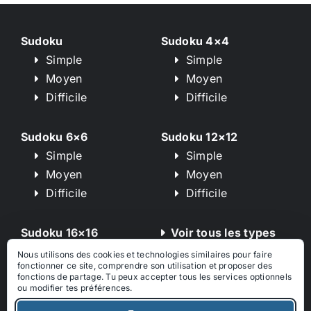
Sudoku
Sudoku 4×4
Simple
Simple
Moyen
Moyen
Difficile
Difficile
Sudoku 6×6
Sudoku 12×12
Simple
Simple
Moyen
Moyen
Difficile
Difficile
Sudoku 16×16
Voir tous les types
Simple
de puzzle
Nous utilisons des cookies et technologies similaires pour faire
fonctionner ce site, comprendre son utilisation et proposer des
Moyen
fonctions de partage. Tu peux accepter tous les services optionnels
Difficile
ou modifier tes préférences.