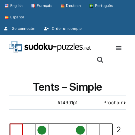
Skip
English
Français
Deutsch
Português
to
Español
content
Se connecter
Créer un compte
Tents – Simple
#t49d1p1
Prochain
2