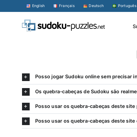
Skip
English
Français
Deutsch
Português
to
content
S
Posso jogar Sudoku online sem precisar i
Os quebra-cabeças de Sudoku são realmen
Posso usar os quebra-cabeças deste site
Posso usar os quebra-cabeças deste site 