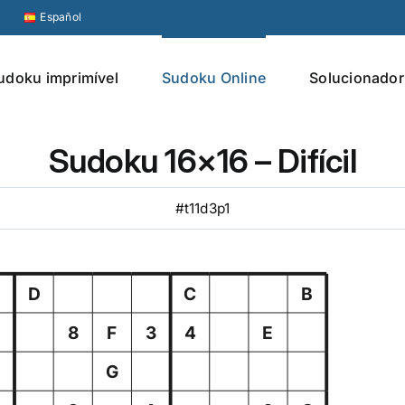
Español
udoku imprimível
Sudoku Online
Solucionador
Sudoku 16×16 – Difícil
#t11d3p1
D
C
B
8
F
3
4
E
B
G