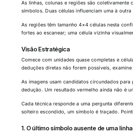
As linhas, colunas e regiões são coletivament
símbolos. Duas células influenciam uma à outr
As regiões têm tamanho 4×4 células nesta conf
fortes ao escanear; uma célula vizinha visualme
Visão Estratégica
Comece com unidades quase completas e célula
deduções diretas não forem possíveis, examine 
As imagens usam candidatos circundados para 
dedução. Um resultado vermelho ainda não é um
Cada técnica responde a uma pergunta diferente
solteiro escondido, um símbolo é traçado. Point
1. O último símbolo ausente de uma linha