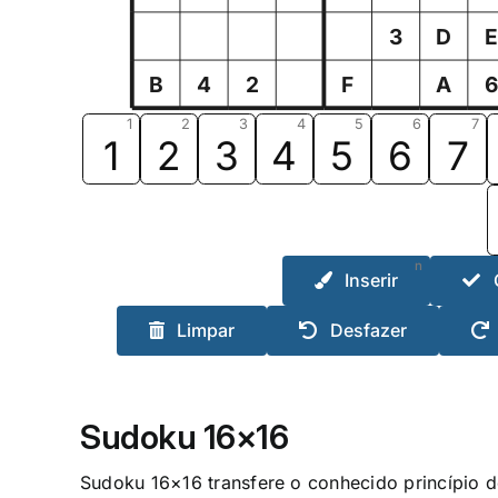
3
D
B
4
2
F
A
1
2
3
4
5
6
7
1
2
3
4
5
6
7
n
Inserir
Limpar
Desfazer
Sudoku 16×16
Sudoku 16×16 transfere o conhecido princípio d