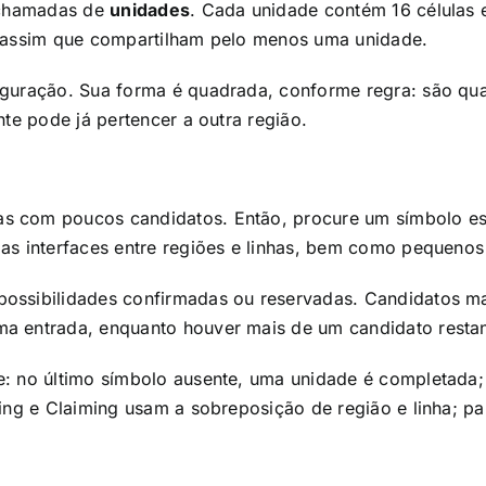
e chamadas de
unidades
. Cada unidade contém 16 células 
a assim que compartilham pelo menos uma unidade.
iguração. Sua forma é quadrada, conforme regra: são qua
nte pode já pertencer a outra região.
s com poucos candidatos. Então, procure um símbolo esp
as interfaces entre regiões e linhas, bem como pequenos
possibilidades confirmadas ou reservadas. Candidatos m
a entrada, enquanto houver mais de um candidato restan
: no último símbolo ausente, uma unidade é completada; n
ing e Claiming usam a sobreposição de região e linha; pa