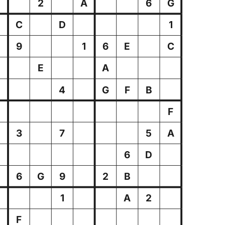
2
A
6
G
C
D
1
9
1
6
E
C
E
A
4
G
F
B
F
3
7
5
A
5
6
D
6
G
9
2
B
8
1
A
2
F