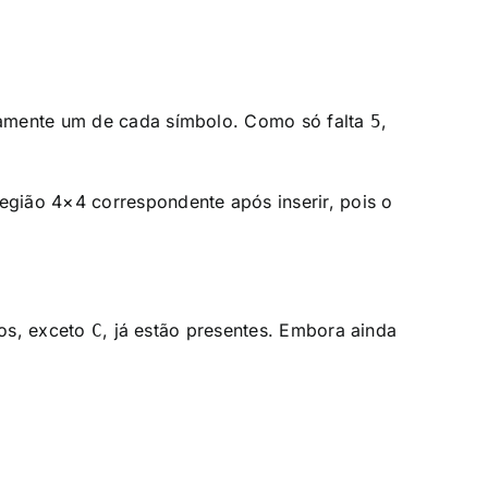
tamente um de cada símbolo. Como só falta
,
5
gião 4×4 correspondente após inserir, pois o
dos, exceto
, já estão presentes. Embora ainda
C