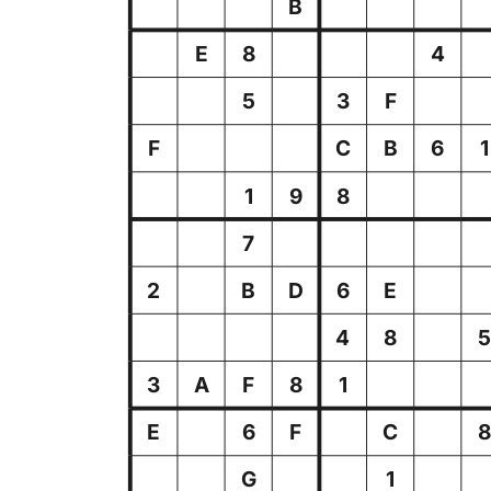
B
E
8
4
5
3
F
F
C
B
6
1
1
9
8
7
2
B
D
6
E
4
8
3
A
F
8
1
E
6
F
C
G
1