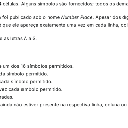
 células. Alguns símbolos são fornecidos; todos os dema
m foi publicado sob o nome
Number Place
. Apesar dos díg
é que ele apareça exatamente uma vez em cada linha, col
e as letras
a
.
A
G
e um dos 16 símbolos permitidos.
da símbolo permitido.
ada símbolo permitido.
ez cada símbolo permitido.
radas.
inda não estiver presente na respectiva linha, coluna ou 