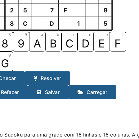
E
2
5
7
F
8
6
8
C
D
1
5
8
9
a
b
c
d
e
f
8
9
A
B
C
D
E
F
g
G
Checar
Resolver
Refazer
Salvar
Carregar
o Sudoku para uma grade com 16 linhas e 16 colunas. A g