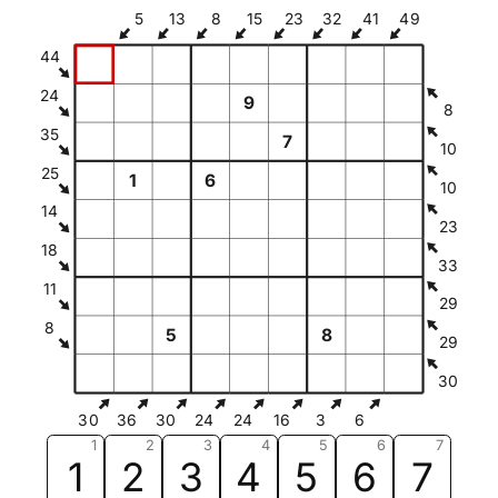
5
13
8
15
23
32
41
49
44
24
9
8
35
7
10
25
1
6
10
14
23
18
33
11
29
8
5
8
29
30
30
36
30
24
24
16
3
6
1
2
3
4
5
6
7
1
2
3
4
5
6
7