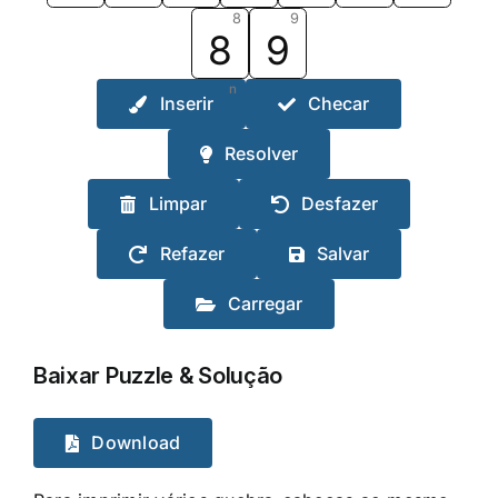
8
9
8
9
n
Inserir
Checar
Resolver
Limpar
Desfazer
Refazer
Salvar
Carregar
Baixar Puzzle & Solução
Download