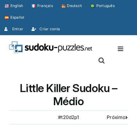
Skip
English
Français
Deutsch
Português
to
Español
content
Entrar
Criar conta
Little Killer Sudoku –
Médio
#t20d2p1
Próximo